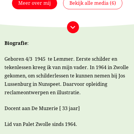
Meer over mij
Bekijk alle media (6)
Bekijk alle media (6)
Biografie
:
Geboren 4/3 1945 te Lemmer. Eerste schilder en
tekenlessen kreeg ik van mijn vader. In 1964 in Zwolle
gekomen, om schilderlessen te kunnen nemen bij Jos
Lussenburg in Nunspeet. Daarvoor opleiding
reclameontwerpen en illustratie.
Docent aan De Muzerie [ 33 jaar]
Lid van Palet Zwolle sinds 1964.