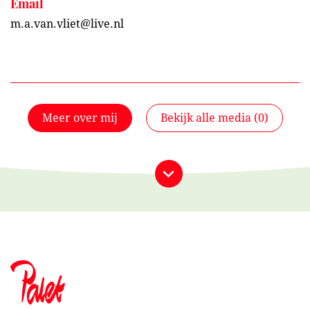
Email
m.a.van.vliet@live.nl
Meer over mij
Bekijk alle media (0)
Bekijk alle media (0)