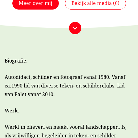
Meer over mij
Bekijk alle media (6)
Bekijk alle media (6)
Biografie:
Autodidact, schilder en fotograaf vanaf 1980. Vanaf
ca.1990 lid van diverse teken- en schilderclubs. Lid
van Palet vanaf 2010.
Werk:
Werkt in olieverf en maakt vooral landschappen. Is,
als vrijwilliger, begeleider in teken- en schilder