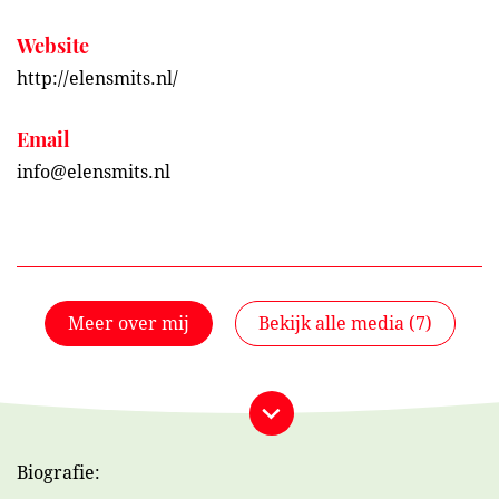
Website
http://elensmits.nl/
Email
info@elensmits.nl
Meer over mij
Bekijk alle media (7)
Bekijk alle media (7)
Biografie: